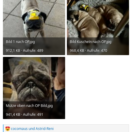
Bild 1 nach OP.jpg
Bild Kuscheln nach OP.jpg
912,1 KB · Aufrufe: 489
968,4 KB · Aufrufe: 470
Mütze oben nach OP Bild.jpg
941,4 KB · Aufrufe: 491
cocomaus
und
Astrid-Reni
R