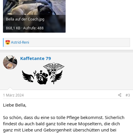
Bella auf der Coach.jpg
868,1 KB · Aufrufe: 488
Astrid-Reni
R
e
a
Kaffetante 79
k
t
i
o
n
e
n
:
1 März 2024
#3
Liebe Bella,
So schön, dass du eine so tolle Pflege bekommst. Sicherlich
findest du auch bald ganz tolle neue Mopseltern, die dich
ganz mit Liebe und Geborgenheit überschütten und bei