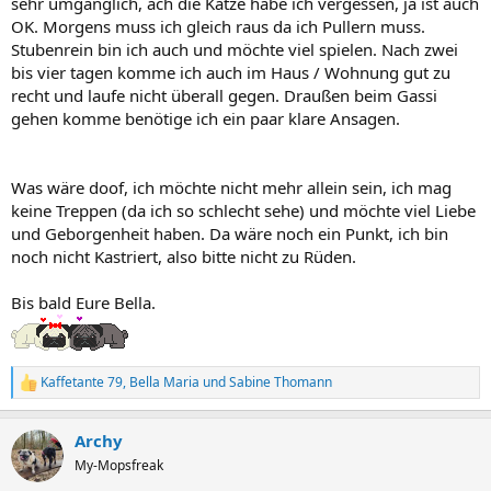
sehr umgänglich, ach die Katze habe ich vergessen, ja ist auch
OK. Morgens muss ich gleich raus da ich Pullern muss.
Stubenrein bin ich auch und möchte viel spielen. Nach zwei
bis vier tagen komme ich auch im Haus / Wohnung gut zu
recht und laufe nicht überall gegen. Draußen beim Gassi
gehen komme benötige ich ein paar klare Ansagen.
Was wäre doof, ich möchte nicht mehr allein sein, ich mag
keine Treppen (da ich so schlecht sehe) und möchte viel Liebe
und Geborgenheit haben. Da wäre noch ein Punkt, ich bin
noch nicht Kastriert, also bitte nicht zu Rüden.
Bis bald Eure Bella.
Kaffetante 79
,
Bella Maria
und
Sabine Thomann
R
e
a
Archy
k
t
My-Mopsfreak
i