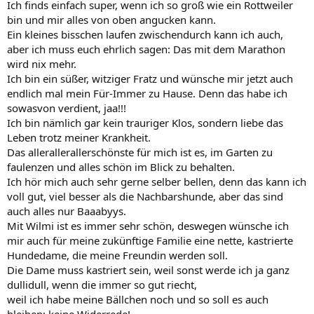
Ich finds einfach super, wenn ich so groß wie ein Rottweiler
bin und mir alles von oben angucken kann.
Ein kleines bisschen laufen zwischendurch kann ich auch,
aber ich muss euch ehrlich sagen: Das mit dem Marathon
wird nix mehr.
Ich bin ein süßer, witziger Fratz und wünsche mir jetzt auch
endlich mal mein Für-Immer zu Hause. Denn das habe ich
sowasvon verdient, jaa!!!
Ich bin nämlich gar kein trauriger Klos, sondern liebe das
Leben trotz meiner Krankheit.
Das allerallerallerschönste für mich ist es, im Garten zu
faulenzen und alles schön im Blick zu behalten.
Ich hör mich auch sehr gerne selber bellen, denn das kann ich
voll gut, viel besser als die Nachbarshunde, aber das sind
auch alles nur Baaabyys.
Mit Wilmi ist es immer sehr schön, deswegen wünsche ich
mir auch für meine zukünftige Familie eine nette, kastrierte
Hundedame, die meine Freundin werden soll.
Die Dame muss kastriert sein, weil sonst werde ich ja ganz
dullidull, wenn die immer so gut riecht,
weil ich habe meine Bällchen noch und so soll es auch
bleiben; keine Widerrede!