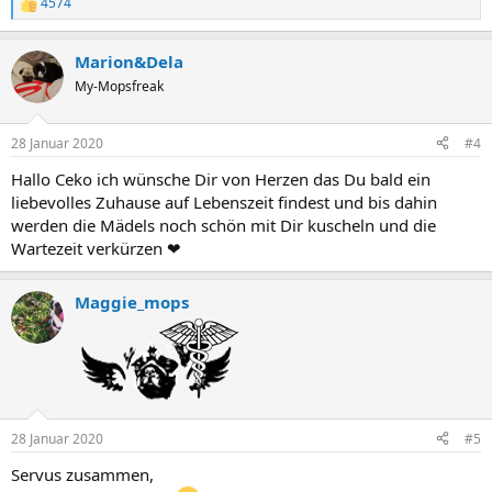
4574
R
e
a
Marion&Dela
k
t
My-Mopsfreak
i
o
n
28 Januar 2020
#4
e
n
Hallo Ceko ich wünsche Dir von Herzen das Du bald ein
:
liebevolles Zuhause auf Lebenszeit findest und bis dahin
werden die Mädels noch schön mit Dir kuscheln und die
Wartezeit verkürzen ❤
Maggie_mops
28 Januar 2020
#5
Servus zusammen,