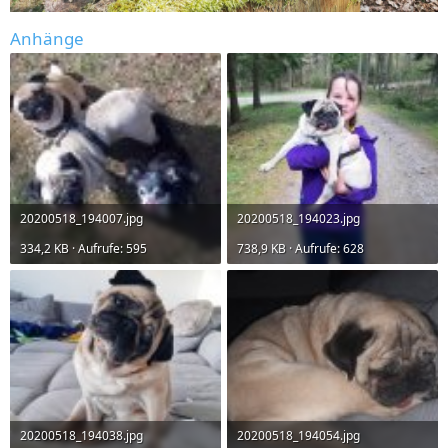
Anhänge
20200518_194007.jpg
20200518_194023.jpg
334,2 KB · Aufrufe: 595
738,9 KB · Aufrufe: 628
20200518_194038.jpg
20200518_194054.jpg