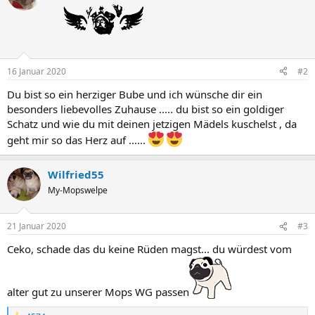
i
o
n
e
n
:
16 Januar 2020
#2
Du bist so ein herziger Bube und ich wünsche dir ein
besonders liebevolles Zuhause ..... du bist so ein goldiger
Schatz und wie du mit deinen jetzigen Mädels kuschelst , da
geht mir so das Herz auf ......
Wilfried55
My-Mopswelpe
21 Januar 2020
#3
Ceko, schade das du keine Rüden magst... du würdest vom
alter gut zu unserer Mops WG passen