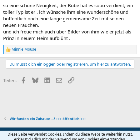
so eine schöne Neuigkeit, der Bube hat es sooo verdient, ein
toller Typ ist er . ich wünsche ihm eine wunderschöne und
hoffentlich noch eine lange gemeinsame Zeit mit seinen
neuen Frauchen.
und ich freue mich auch über Bilder von ihm wie er jetzt als
Prinz in neuem Heim aufblüht .
Minnie Mouse
R
e
a
Du musst dich einloggen oder registrieren, um hier zu antworten.
k
t
i
Facebook
Bluesky
LinkedIn
E-Mail
Link
Teilen:
o
n
e
n
:
Wir fanden ein Zuhause ...! +++ öffentlich +++
Kontakt
Nutzungsbedingungen
Datenschutz
Diese Seite verwendet Cookies. Indem du diese Website weiterhin nutzt,
Hilfe und Impressum
Start
R
erklärst du dich mit der Verwendung von Cookies einverstanden.