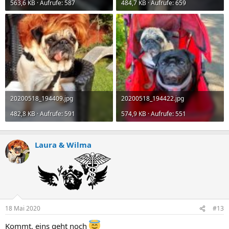
563,6 KB · Aufrufe: 587
484,7 KB · Aufrufe: 659
20200518_194409.jpg
20200518_194422.jpg
482,8 KB · Aufrufe: 591
574,9 KB · Aufrufe: 551
Laura & Wilma
18 Mai 2020
#13
Kommt, eins geht noch