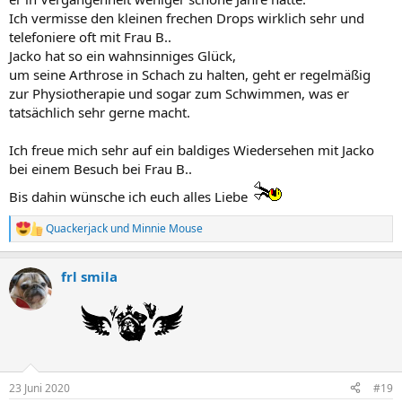
Ich vermisse den kleinen frechen Drops wirklich sehr und
telefoniere oft mit Frau B..
Jacko hat so ein wahnsinniges Glück,
um seine Arthrose in Schach zu halten, geht er regelmäßig
zur Physiotherapie und sogar zum Schwimmen, was er
tatsächlich sehr gerne macht.
Ich freue mich sehr auf ein baldiges Wiedersehen mit Jacko
bei einem Besuch bei Frau B..
Bis dahin wünsche ich euch alles Liebe
Quackerjack
und
Minnie Mouse
R
e
a
frl smila
k
t
i
o
n
e
n
:
23 Juni 2020
#19