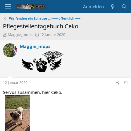
Anmelden
Wir fanden ein Zuhause ...! +++ öffentlich +++
Pflegestellentagebuch Ceko
E
E
Maggie_mops
12 Januar 2020
r
r
s
s
Maggie_mops
t
t
e
e
l
l
l
l
e
t
r
a
m
12 Januar 2020
#1
Servus zusammen, hier Ceko.