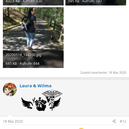
432,6 KB · Aufrufe: 630
595 KB · Aufrufe: 597
20200518_194200.jpg
685 KB · Aufrufe: 644
Zuletzt bearbeitet:
18 Mai 2020
Laura & Wilma
18 Mai 2020
#12