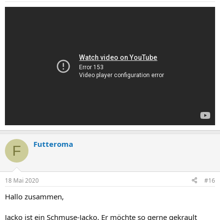
Futteroma
F
18 Mai 2020
#16
Hallo zusammen,
Jacko ist ein Schmuse-Jacko. Er möchte so gerne gekrault