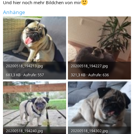
Und hier noch mehr Bildchen von mir
Anhänge
20200518_194213.jpg
20200518_194227.jpg
683,3 KB · Aufrufe: 557
321,3 KB · Aufrufe: 636
20200518_194240.jpg
20200518_194302.jpg