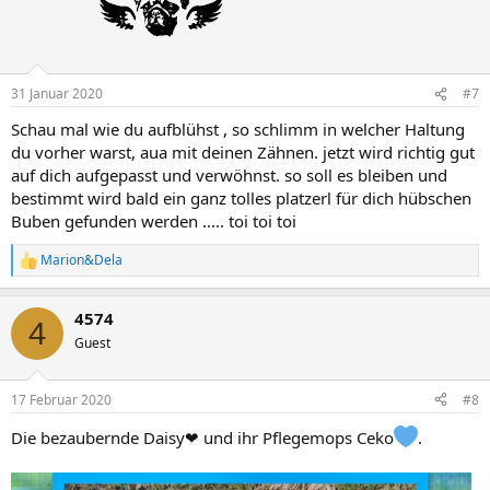
o
n
e
n
:
31 Januar 2020
#7
Schau mal wie du aufblühst , so schlimm in welcher Haltung
du vorher warst, aua mit deinen Zähnen. jetzt wird richtig gut
auf dich aufgepasst und verwöhnst. so soll es bleiben und
bestimmt wird bald ein ganz tolles platzerl für dich hübschen
Buben gefunden werden ..... toi toi toi
Marion&Dela
R
e
a
4574
k
4
t
Guest
i
o
n
17 Februar 2020
#8
e
n
Die bezaubernde Daisy❤ und ihr Pflegemops Ceko
.
: