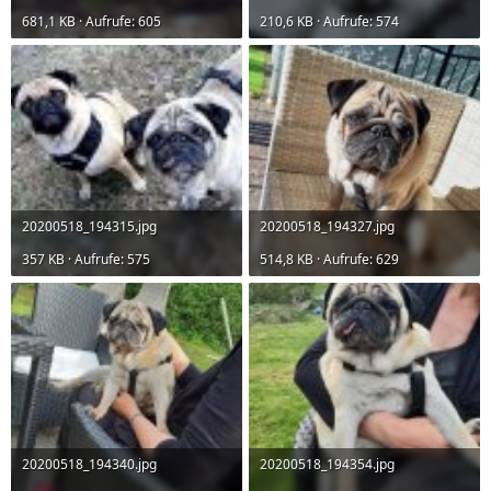
681,1 KB · Aufrufe: 605
210,6 KB · Aufrufe: 574
20200518_194315.jpg
20200518_194327.jpg
357 KB · Aufrufe: 575
514,8 KB · Aufrufe: 629
20200518_194340.jpg
20200518_194354.jpg